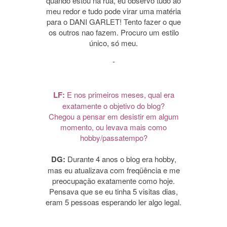
quando estou na rua, eu observo tudo ao
meu redor e tudo pode virar uma matéria
para o DANI GARLET! Tento fazer o que
os outros nao fazem. Procuro um estilo
único, só meu.
-
LF:
E nos primeiros meses, qual era
exatamente o objetivo do blog?
Chegou a pensar em desistir em algum
momento, ou levava mais como
hobby/passatempo?
DG:
Durante 4 anos o blog era hobby,
mas eu atualizava com freqüência e me
preocupação exatamente como hoje.
Pensava que se eu tinha 5 visitas dias,
eram 5 pessoas esperando ler algo legal.