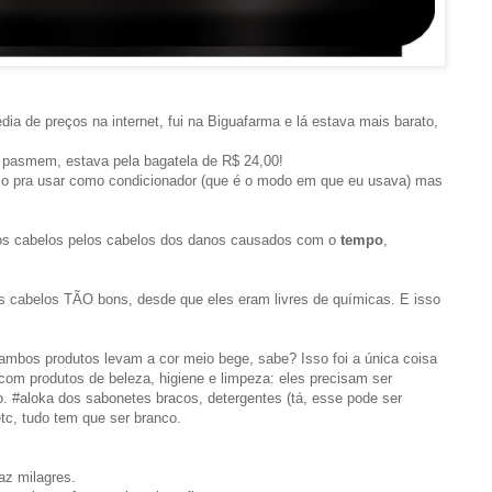
ia de preços na internet, fui na Biguafarma e lá estava mais barato,
, pasmem, estava pela bagatela de R$ 24,00!
o pra usar como condicionador (que é o modo em que eu usava) mas
os cabelos pelos cabelos dos danos causados com o
tempo
,
us cabelos TÃO bons, desde que eles eram livres de químicas. E isso
mbos produtos levam a cor meio bege, sabe? Isso foi a única coisa
 com produtos de beleza, higiene e limpeza: eles precisam ser
 #aloka dos sabonetes bracos, detergentes (tá, esse pode ser
etc, tudo tem que ser branco.
faz milagres.