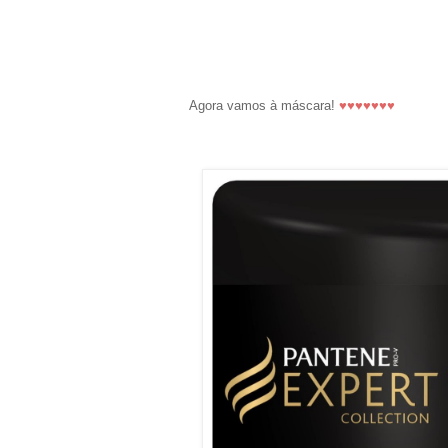
Agora vamos à máscara!
♥
♥
♥
♥
♥
♥
♥