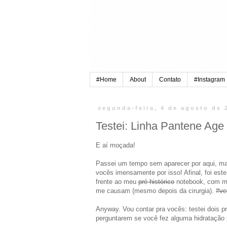
#Home
About
Contato
#Instagram
segunda-feira, 4 de agosto de 
Testei: Linha Pantene Age
E aí moçada!
Passei um tempo sem aparecer por aqui, mas
vocês imensamente por isso! Afinal, foi est
frente ao meu
pré histórico
notebook, com mi
me causam (mesmo depois da cirurgia). #
ve
Anyway. Vou contar pra vocês: testei dois pr
perguntarem se você fez alguma hidratação p