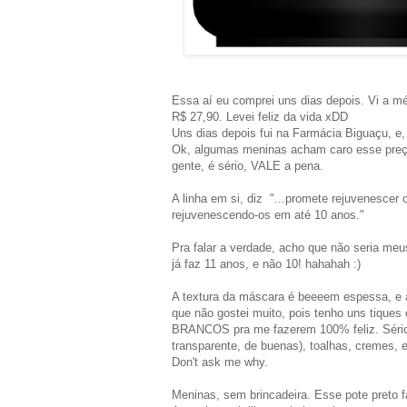
Essa aí eu comprei uns dias depois. Vi a méd
R$ 27,90. Levei feliz da vida xDD
Uns dias depois fui na Farmácia Biguaçu, e
Ok, algumas meninas acham caro esse preç
gente, é sério, VALE a pena.
A linha em si, diz
"
...
promete rejuvenescer 
rejuvenescendo-os em até 10 anos."
Pra falar a verdade, acho que não seria me
já faz 11 anos, e não 10! hahahah :)
A textura da máscara é beeeem espessa, e a
que não gostei muito, pois tenho uns tiques
BRANCOS pra me fazerem 100% feliz. Sério.
transparente, de buenas), toalhas, cremes, 
Don't ask me why.
Meninas, sem brincadeira. Esse pote preto 