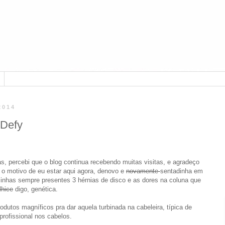
2014
 Defy
, percebi que o blog continua recebendo muitas visitas, e agradeço
e o motivo de eu estar aqui agora, denovo e
novamente
sentadinha em
nhas sempre presentes 3 hérnias de disco e as dores na coluna que
lhice
digo, genética.
odutos magníficos pra dar aquela turbinada na cabeleira, típica de
rofissional nos cabelos.